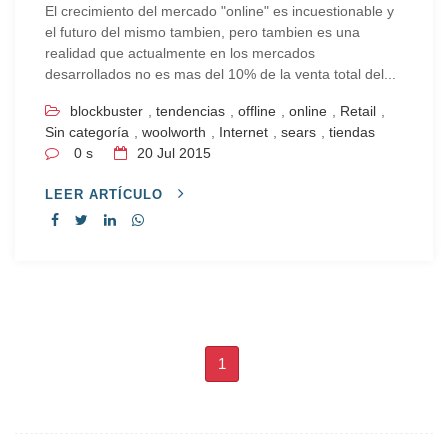
El crecimiento del mercado "online" es incuestionable y
el futuro del mismo tambien, pero tambien es una
realidad que actualmente en los mercados
desarrollados no es mas del 10% de la venta total del...
blockbuster
,
tendencias
,
offline
,
online
,
Retail
,
Sin categoría
,
woolworth
,
Internet
,
sears
,
tiendas
0 s
20
Jul 2015
LEER ARTÍCULO
1