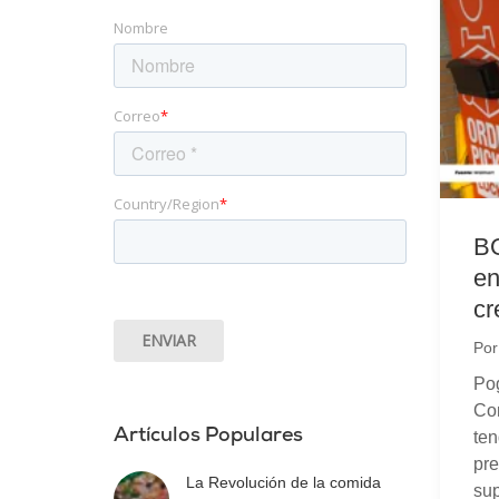
Nombre
Correo
*
Country/Region
*
BO
en
cr
Po
Pog
Com
Artículos Populares
ten
pre
La Revolución de la comida
sup