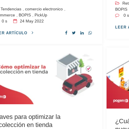
Ret
Tendencias
,
comercio electronico
,
BOPIS
ommerce
,
BOPIS
,
PickUp
0 
0 s
24
May 2022
LEER 
ER ARTÍCULO
aves para optimizar la
¿Cuá
colección en tienda