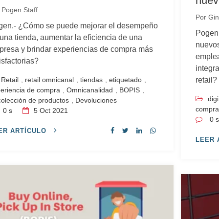
nuev
r
Pogen Staff
Por
Gin
gen.- ¿Cómo se puede mejorar el desempeño
Pogen.
una tienda, aumentar la eficiencia de una
nuevos
resa y brindar experiencias de compra más
emplea
isfactorias?
integra
Retail
,
retail omnicanal
,
tiendas
,
etiquetado
,
retail?
eriencia de compra
,
Omnicanalidad
,
BOPIS
,
digi
olección de productos
,
Devoluciones
compr
0 s
5
Oct 2021
0 
ER ARTÍCULO
LEER 