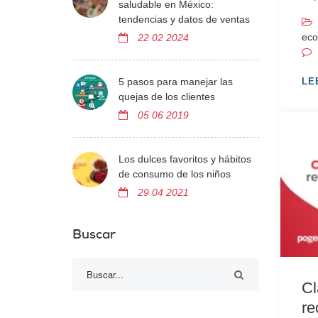
saludable en México:
tendencias y datos de ventas
ec
22 02 2024
5 pasos para manejar las
LE
quejas de los clientes
05 06 2019
Los dulces favoritos y hábitos
de consumo de los niños
29 04 2021
Buscar
Cl
re