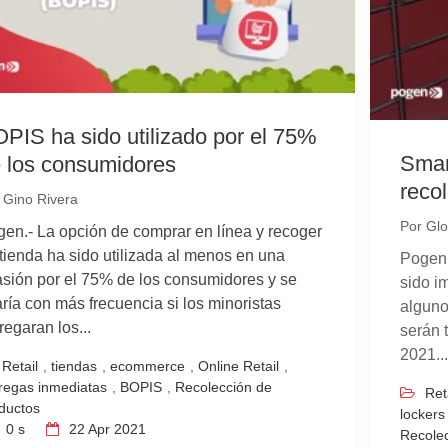
PIS ha sido utilizado por el 75%
Smar
 los consumidores
reco
r
Gino Rivera
Por
Glo
en.- La opción de comprar en línea y recoger
tienda ha sido utilizada al menos en una
Pogen.
sión por el 75% de los consumidores y se
sido i
ría con más frecuencia si los minoristas
alguno
regaran los...
serán 
2021..
Retail
,
tiendas
,
ecommerce
,
Online Retail
,
regas inmediatas
,
BOPIS
,
Recolección de
Ret
ductos
lockers
0 s
22
Apr 2021
Recole