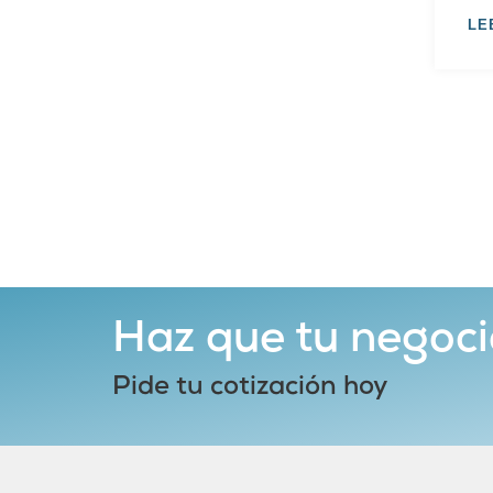
LE
Haz que tu negoci
Pide tu cotización hoy