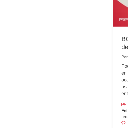
BO
de
Po
Pog
en 
oca
usa
ent
Ent
pro