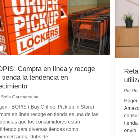
PIS: Compra en línea y recoge
Reta
 tienda la tendencia en
utili
ecimiento
Por
Pog
r
Sofia Garciadealba
Pogen.
en.- BOPIS ( Buy Online, Pick up in Store)
Amazon
pra en línea recoge en tienda es una de las
consum
dencias que los consumidores están
tienda 
firiendo para diversas tiendas como
envío..
ermercados, clubs de...