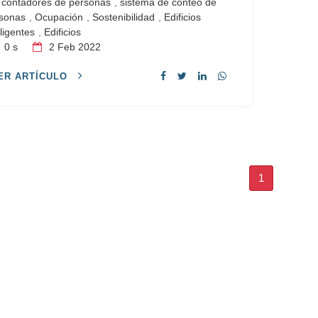
contadores de personas
,
sistema de conteo de
sonas
,
Ocupación
,
Sostenibilidad
,
Edificios
eligentes
,
Edificios
0 s
2
Feb 2022
ER ARTÍCULO
1