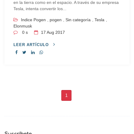
en la tierra como en el espacio. A través de su empresa
Tesla, intenta convertir los...
Indice Pogen
,
pogen
,
Sin categoría
,
Tesla
,
Elonmusk
0 s
17
Aug 2017
LEER ARTÍCULO
1