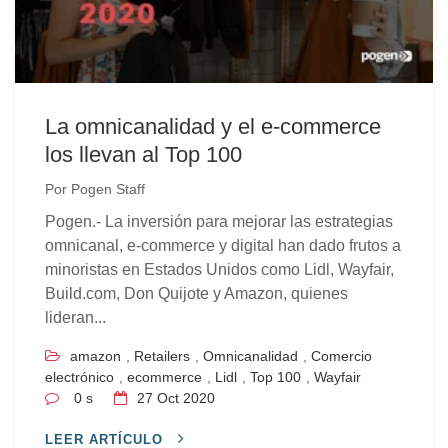
La omnicanalidad y el e-commerce
los llevan al Top 100
Por
Pogen Staff
Pogen.- La inversión para mejorar las estrategias
omnicanal, e-commerce y digital han dado frutos a
minoristas en Estados Unidos como Lidl, Wayfair,
Build.com, Don Quijote y Amazon, quienes
lideran...
amazon
,
Retailers
,
Omnicanalidad
,
Comercio
electrónico
,
ecommerce
,
Lidl
,
Top 100
,
Wayfair
0 s
27
Oct 2020
LEER ARTÍCULO