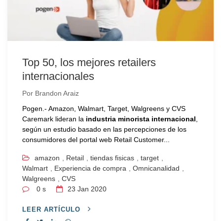
Top 50, los mejores retailers
internacionales
Por
Brandon Araiz
Pogen.- Amazon, Walmart, Target, Walgreens y CVS
Caremark lideran la
industria minorista internacional
,
según un estudio basado en las percepciones de los
consumidores del portal web Retail Customer...
amazon
,
Retail
,
tiendas fisicas
,
target
,
Walmart
,
Experiencia de compra
,
Omnicanalidad
,
Walgreens
,
CVS
0 s
23
Jan 2020
LEER ARTÍCULO