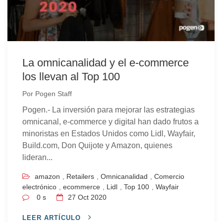
La omnicanalidad y el e-commerce
los llevan al Top 100
Por
Pogen Staff
Pogen.- La inversión para mejorar las estrategias
omnicanal, e-commerce y digital han dado frutos a
minoristas en Estados Unidos como Lidl, Wayfair,
Build.com, Don Quijote y Amazon, quienes
lideran...
amazon
,
Retailers
,
Omnicanalidad
,
Comercio
electrónico
,
ecommerce
,
Lidl
,
Top 100
,
Wayfair
0 s
27
Oct 2020
LEER ARTÍCULO