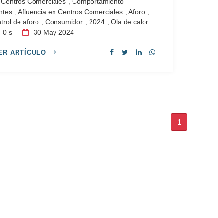
Centros Comerciales
,
Comportamiento
entes
,
Afluencia en Centros Comerciales
,
Aforo
,
trol de aforo
,
Consumidor
,
2024
,
Ola de calor
0 s
30
May 2024
ER ARTÍCULO
1