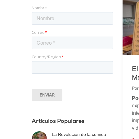
Nombre
Correo
*
Country/Region
*
El
Mé
Po
Po
ex
in
imp
Artículos Populares
vid
La Revolución de la comida