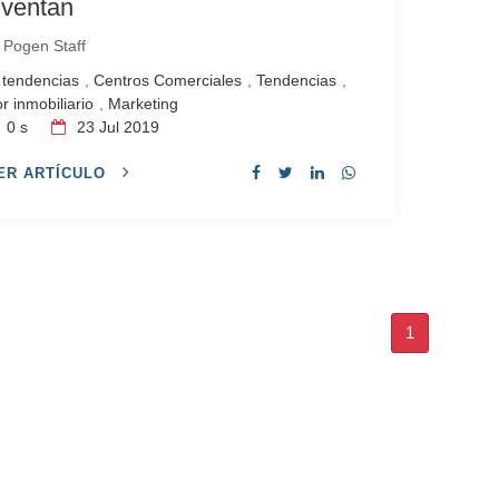
iventan
r
Pogen Staff
tendencias
,
Centros Comerciales
,
Tendencias
,
or inmobiliario
,
Marketing
0 s
23
Jul 2019
ER ARTÍCULO
1