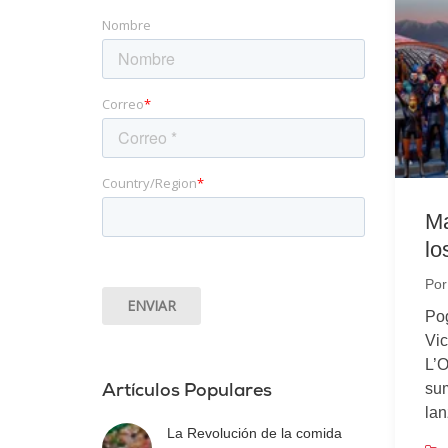
Nombre
Correo
*
Country/Region
*
Ma
lo
Po
Pog
Vic
L’O
sum
Artículos Populares
lan
La Revolución de la comida