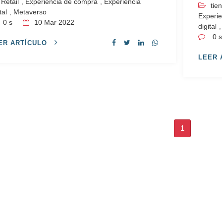
Retail
,
Experiencia de compra
,
Experiencia
tie
tal
,
Metaverso
Experie
0 s
10
Mar 2022
digital
0 
ER ARTÍCULO
LEER 
1