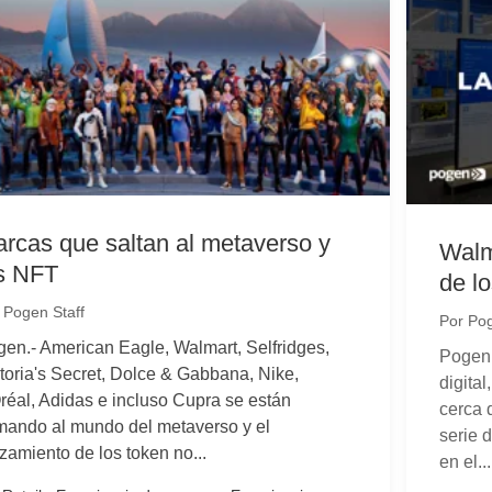
rcas que saltan al metaverso y
Walm
s NFT
de l
r
Pogen Staff
Por
Pog
en.- American Eagle, Walmart, Selfridges,
Pogen.
toria's Secret, Dolce & Gabbana, Nike,
digita
réal, Adidas e incluso Cupra se están
cerca 
ando al mundo del metaverso y el
serie 
zamiento de los token no...
en el...