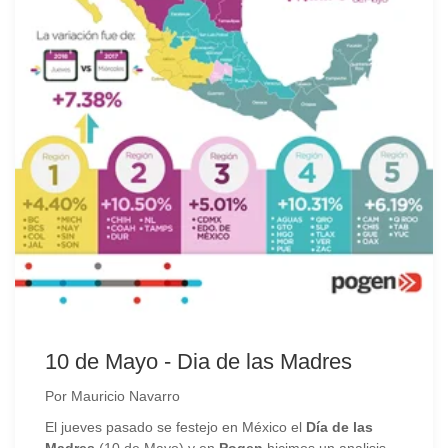
10 de Mayo - Dia de las Madres
Por
Mauricio Navarro
El jueves pasado se festejo en México el
Día de las
Madres
(10 de Mayo) y en
Pogen
hicimos un analisis