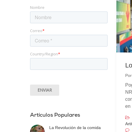
Nombre
Correo
*
Country/Region
*
Lo
Po
Pog
NR
co
en 
Artículos Populares
Arti
La Revolución de la comida