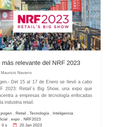
 más relevante del NRF 2023
r
Mauricio Navarro
en.- Del 15 al 17 de Enero se llevó a cabo
F 2023: Retail´s Big Show, una expo que
ncentra a empresas de tecnología enfocadas
la industria retail.
pogen
,
Retail
,
Tecnología
,
Inteligencia
ficial
,
expo
,
NRF2023
0 s
20
Jan 2023