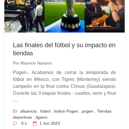
Las finales del fútbol y su impacto en
tiendas
Por
Mauricio Navarro
Pogen.-
Acabamos de cerrar la temporada de
fútbol en México, con Tigres (Monterrey) siendo
campeón en la final contra Chivas (Guadalajara).
Durante las 3 etapas finales - cuartos, semi y final
-...
afluencia
,
futbol
,
Indice Pogen
,
pogen
,
Tiendas
deportivas
,
ligamx
0 s
1
Jun 2023