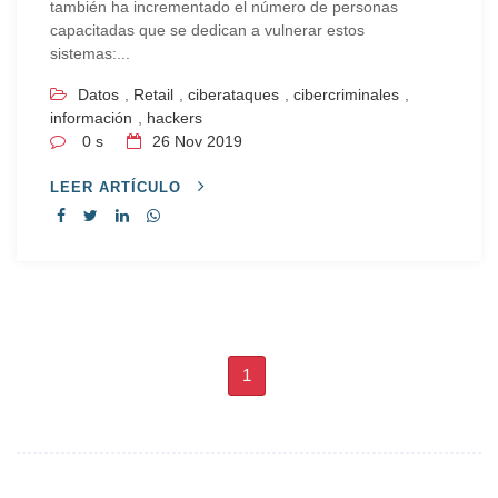
también ha incrementado el número de personas
capacitadas que se dedican a vulnerar estos
sistemas:...
Datos
,
Retail
,
ciberataques
,
cibercriminales
,
información
,
hackers
0 s
26
Nov 2019
LEER ARTÍCULO
1