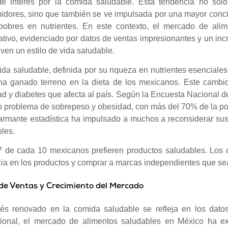
nte interés por la comida saludable. Esta tendencia no solo
dores, sino que también se ve impulsada por una mayor conci
 pobres en nutrientes. En este contexto, el mercado de al
cativo, evidenciado por datos de ventas impresionantes y un inc
en un estilo de vida saludable.
da saludable, definida por su riqueza en nutrientes esenciale
ha ganado terreno en la dieta de los mexicanos. Este cambio
d y diabetes que afecta al país. Según la Encuesta Nacional 
o problema de sobrepeso y obesidad, con más del 70% de la pobl
armante estadística ha impulsado a muchos a reconsiderar su
les.
7 de cada 10 mexicanos prefieren productos saludables. Lo
cia en los productos y comprar a marcas independientes que se
de Ventas y Crecimiento del Mercado
erés renovado en la comida saludable se refleja en los dat
ational, el mercado de alimentos saludables en México ha e