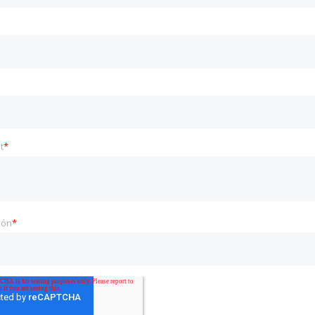
t
*
ión
*