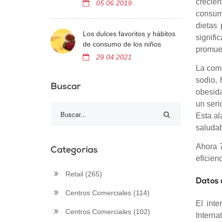
crecie
05 06 2019
consumi
dietas
Los dulces favoritos y hábitos
signifi
de consumo de los niños
promuev
29 04 2021
La comi
sodio, 
Buscar
obesida
un seri
Esta al
saludab
Ahora 
Categorías
eficien
Retail
(265)
Datos 
Centros Comerciales
(114)
El int
Centros Comerciales
(102)
Intern