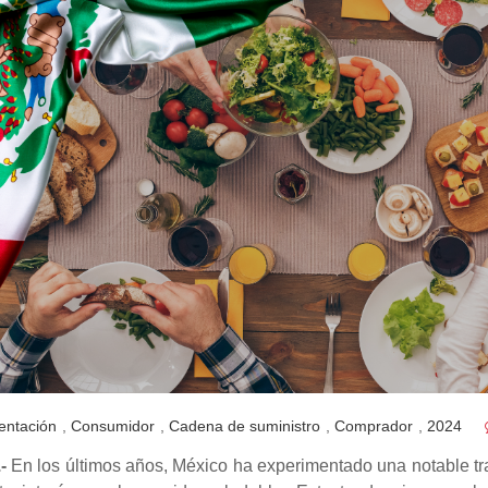
entación
,
Consumidor
,
Cadena de suministro
,
Comprador
,
2024
.-
En los últimos años, México ha experimentado una notable tr