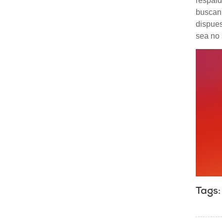
respald
buscan
dispues
sea no 
Tags: