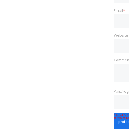
Email
*
Website
Commen
País/reg