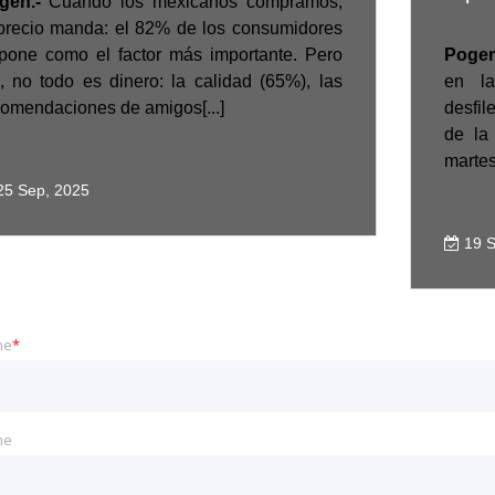
gen.-
Cuando los mexicanos compramos,
 precio manda: el 82% de los consumidores
 pone como el factor más importante. Pero
Poge
, no todo es dinero: la calidad (65%), las
en la
omendaciones de amigos[...]
desfi
de la
martes
5 Sep, 2025
19 S
me
*
me