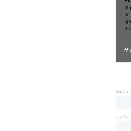
Pogen.-
El tercer trimestre del año nos dejó un
Po
panorama mixto en la afluencia del retail
el
mexicano. Las tiendas a pie de calle y las que
lo
se ubican en centros comerciales siguieron
ojo
comportándose de[...]
rec
9 Oct, 2025
2
First Na
Last Na