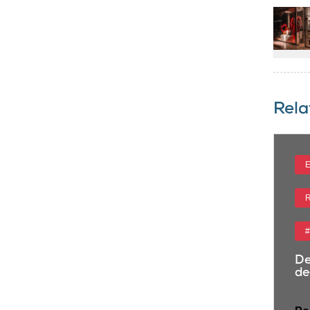
Rela
E-Commerce
ventas retail
Noticias
E
Retailers
Centros Comerciales
Consumidor
R
#retailmedia
2025
#
Índice Pogen 3T 2025: entre altibajos
De
y nuevas rutinas de compra
de