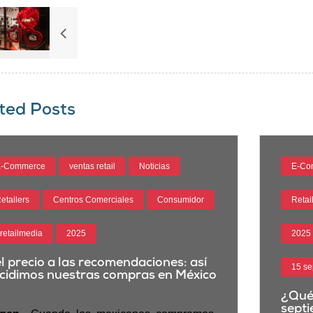
ted Posts
-Commerce
ventas retail
Noticias
E-Co
etailers
Centros Comerciales
Consumidor
Retai
retailmedia
2025
2025
l precio a las recomendaciones: así
15 se
cidimos nuestras compras en México
¿Qué 
sept