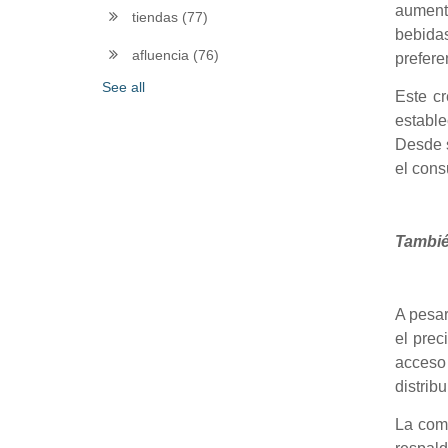
aumento
tiendas
(77)
bebidas
afluencia
(76)
prefere
See all
Este c
establ
Desde s
el con
Tambié
A pesar
el prec
acceso 
distrib
La comi