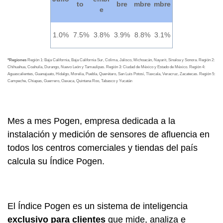
to
bre
mbre
mbre
e
1.0%
7.5%
3.8%
3.9%
8.8%
3.1%
*Regiones
Región 1: Baja California, Baja California Sur, Colima, Jalisco, Michoacán, Nayarit, Sinaloa y Sonora.
Región 2:
Chihuahua, Coahuila,
Durango, Nuevo León y Tamaulipas.
Región 3: Ciudad de México y
Estado de México.
Región 4:
Aguascalientes, Guanajuato, Hidalgo, Morelia, Puebla, Querétaro, San Luis Potosí, Tlaxcala, Veracruz, Zacatecas.
Región 5:
Campeche, Chiapas,
Guerrero, Oaxaca, Quintana Roo, Tabasco y Yucatá
n
Mes a mes Pogen, empresa dedicada a la
instalación y medición de sensores de afluencia en
todos los centros comerciales y tiendas del país
calcula su Índice Pogen.
El Índice Pogen es un sistema de inteligencia
exclusivo para clientes
que mide, analiza e