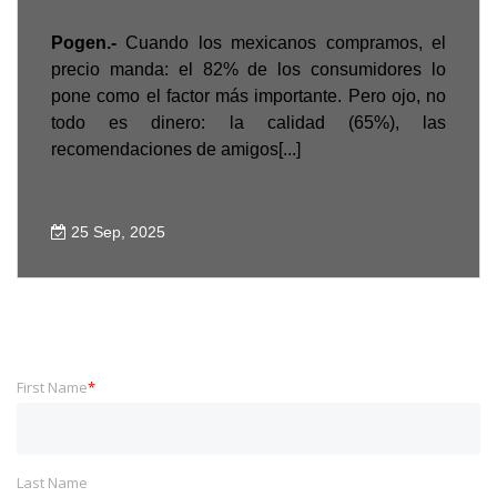
Pogen.-
Cuando los mexicanos compramos, el
precio manda: el 82% de los consumidores lo
pone como el factor más importante. Pero ojo, no
todo es dinero: la calidad (65%), las
recomendaciones de amigos[...]
25 Sep, 2025
First Name
*
Last Name