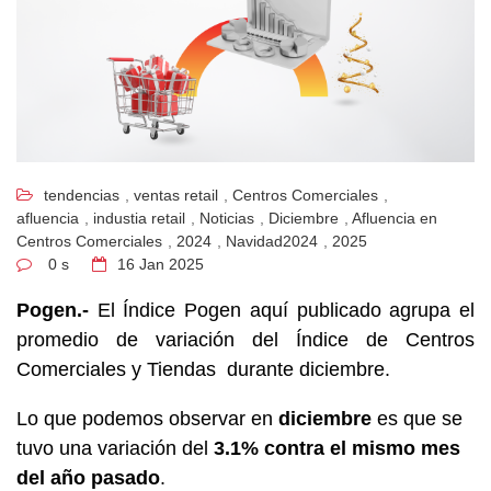
tendencias
,
ventas retail
,
Centros Comerciales
,
afluencia
,
industia retail
,
Noticias
,
Diciembre
,
Afluencia en
Centros Comerciales
,
2024
,
Navidad2024
,
2025
0 s
16
Jan 2025
Pogen.-
El Índice Pogen aquí publicado agrupa el
promedio de variación del Índice de Centros
Comerciales y Tiendas durante diciembre.
Lo que podemos observar en
diciembre
es que se
tuvo una variación del
3.1
%
contra el mismo mes
del año pasado
.