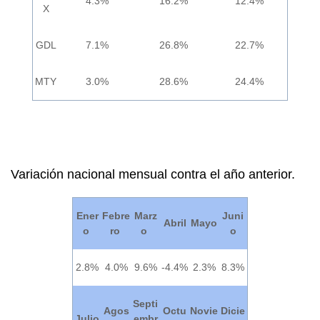
4.3%
16.2%
12.4%
X
GDL
7.1%
26.8%
22.7%
MTY
3.0%
28.6%
24.4%
Variación nacional mensual contra el año anterior.
Ener
Febre
Marz
Juni
Abril
Mayo
o
ro
o
o
2.8%
4.0%
9.6%
-4.4%
2.3%
8.3%
Septi
Agos
Octu
Novie
Dicie
Julio
embr