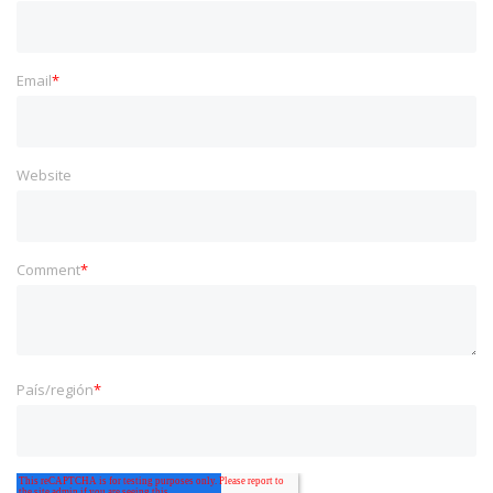
Email
*
Website
Comment
*
País/región
*